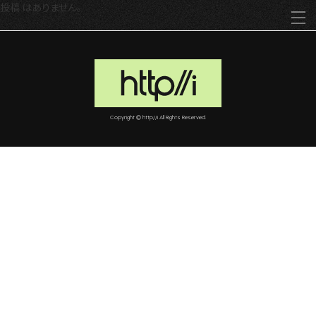
コ
ナ
投稿 はありません。
ン
ビ
テ
ゲ
ン
ー
ツ
シ
へ
ョ
ス
ン
キ
に
Copyright © http//i All Rights Reserved.
ッ
移
プ
動