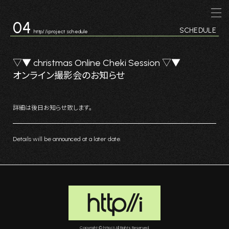
コ
ナ
ン
ビ
04
テ
ゲ
SCHEDULE
http//i project schedule
ン
ー
ツ
シ
へ
ョ
▽▼ christmas Online Cheki Session ▽▼
ス
ン
オンライン撮影会のお知らせ
キ
に
ッ
移
プ
動
詳細は後日お知らせ致します。
Details will be announced at a later date.
Copyright © http//i All Rights Reserved.