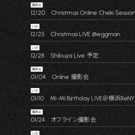
撮影会
12/20 Christmas Online Cheki Session
LIVE
12/25 Christmas LIVE @eggman
LIVE
12/28 Shibuya Live 予定
撮影会
01/04 Online 撮影会
LIVE
01/10 MI-MI Birthday LIVE＠横浜ReNY
撮影会
01/24 オフライン撮影会
LIVE