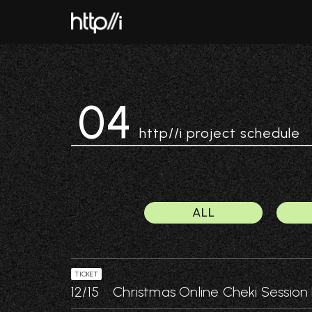
コ
ナ
ン
ビ
テ
ゲ
ン
ー
ツ
シ
へ
ョ
04
ス
ン
キ
に
http//i project schedule
ッ
移
プ
動
ALL
TICKET
12/15 Christmas Online Cheki Ses